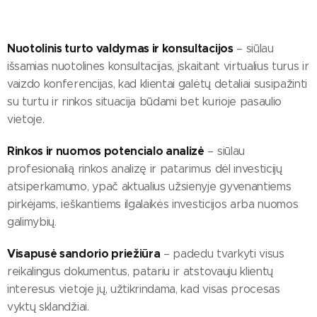
Nuotolinis turto valdymas ir konsultacijos
– siūlau
išsamias nuotolines konsultacijas, įskaitant virtualius turus ir
vaizdo konferencijas, kad klientai galėtų detaliai susipažinti
su turtu ir rinkos situacija būdami bet kurioje pasaulio
vietoje.
Rinkos ir nuomos potencialo analizė
– siūlau
profesionalią rinkos analizę ir patarimus dėl investicijų
atsiperkamumo, ypač aktualius užsienyje gyvenantiems
pirkėjams, ieškantiems ilgalaikės investicijos arba nuomos
galimybių.
Visapusė sandorio priežiūra
– padedu tvarkyti visus
reikalingus dokumentus, patariu ir atstovauju klientų
interesus vietoje jų, užtikrindama, kad visas procesas
vyktų sklandžiai.